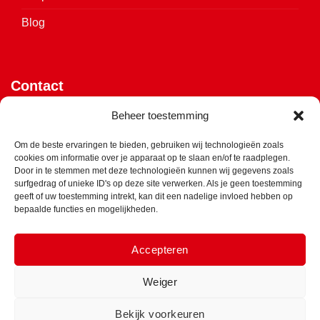
Blog
Contact
Vijverweg 4
Beheer toestemming
7641 LH Wierden
Om de beste ervaringen te bieden, gebruiken wij technologieën zoals
cookies om informatie over je apparaat op te slaan en/of te raadplegen.
Klik hier voor de routebeschrijving
Door in te stemmen met deze technologieën kunnen wij gegevens zoals
surfgedrag of unieke ID's op deze site verwerken. Als je geen toestemming
info@ets-isolatie.nl
geeft of uw toestemming intrekt, kan dit een nadelige invloed hebben op
bepaalde functies en mogelijkheden.
0547 - 850 975
Accepteren
Weiger
Copyright 2023 © ETS Isolatie B.V.
Bekijk voorkeuren