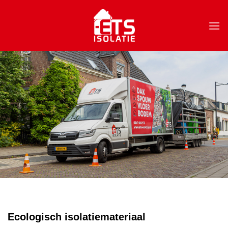
Skip
to
content
Ecologisch isolatiemateriaal