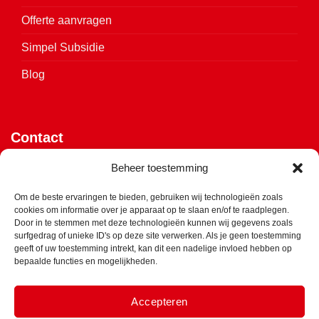
Offerte aanvragen
Simpel Subsidie
Blog
Contact
Vijverweg 4
Beheer toestemming
7641 LH Wierden
Om de beste ervaringen te bieden, gebruiken wij technologieën zoals
cookies om informatie over je apparaat op te slaan en/of te raadplegen.
Klik hier voor de routebeschrijving
Door in te stemmen met deze technologieën kunnen wij gegevens zoals
surfgedrag of unieke ID's op deze site verwerken. Als je geen toestemming
info@ets-isolatie.nl
geeft of uw toestemming intrekt, kan dit een nadelige invloed hebben op
bepaalde functies en mogelijkheden.
0547 - 850 975
Accepteren