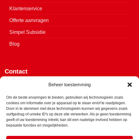
Klantenservice
Offerte aanvragen
Simpel Subsidie
Blog
Contact
Vijverweg 4
Beheer toestemming
7641 LH Wierden
Om de beste ervaringen te bieden, gebruiken wij technologieën zoals
cookies om informatie over je apparaat op te slaan en/of te raadplegen.
Klik hier voor de routebeschrijving
Door in te stemmen met deze technologieën kunnen wij gegevens zoals
surfgedrag of unieke ID's op deze site verwerken. Als je geen toestemming
info@ets-isolatie.nl
geeft of uw toestemming intrekt, kan dit een nadelige invloed hebben op
bepaalde functies en mogelijkheden.
0547 - 850 975