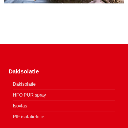
Dakisolatie
Dakisolatie
HFO PUR spray
Isovlas
PIF isolatiefolie