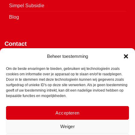
Simpel Subsidie
Blog
Contact
Vijverweg 4
Beheer toestemming
7641 LH Wierden
Om de beste ervaringen te bieden, gebruiken wij technologieën zoals
cookies om informatie over je apparaat op te slaan en/of te raadplegen.
Klik hier voor de routebeschrijving
Door in te stemmen met deze technologieën kunnen wij gegevens zoals
surfgedrag of unieke ID's op deze site verwerken. Als je geen toestemming
info@ets-isolatie.nl
geeft of uw toestemming intrekt, kan dit een nadelige invloed hebben op
bepaalde functies en mogelijkheden.
0547 - 850 975
Accepteren
Weiger