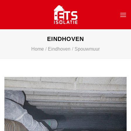
Skip
to
content
EINDHOVEN
Home
/
Eindhoven
/
Spouwmuur