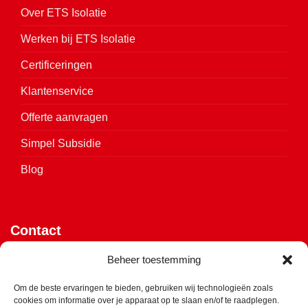
Over ETS Isolatie
Werken bij ETS Isolatie
Certificeringen
Klantenservice
Offerte aanvragen
Simpel Subsidie
Blog
Contact
Vijverweg 4
Beheer toestemming
7641 LH Wierden
Om de beste ervaringen te bieden, gebruiken wij technologieën zoals
cookies om informatie over je apparaat op te slaan en/of te raadplegen.
Klik hier voor de routebeschrijving