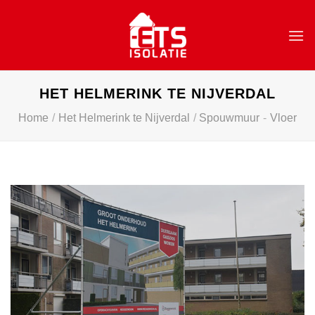
Skip
to
content
HET HELMERINK TE NIJVERDAL
Home
/
Het Helmerink te Nijverdal
/
Spouwmuur
-
Vloer