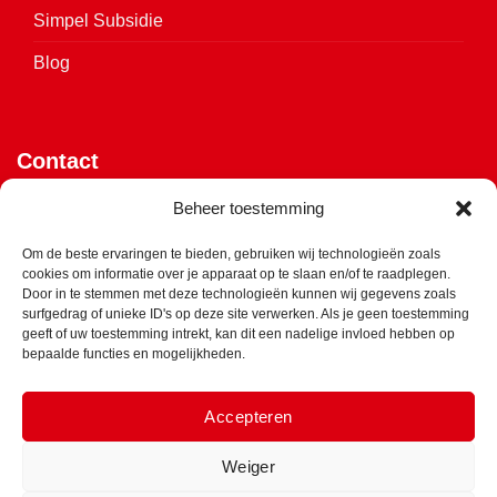
Simpel Subsidie
Blog
Contact
Vijverweg 4
Beheer toestemming
7641 LH Wierden
Om de beste ervaringen te bieden, gebruiken wij technologieën zoals
cookies om informatie over je apparaat op te slaan en/of te raadplegen.
Klik hier voor de routebeschrijving
Door in te stemmen met deze technologieën kunnen wij gegevens zoals
surfgedrag of unieke ID's op deze site verwerken. Als je geen toestemming
info@ets-isolatie.nl
geeft of uw toestemming intrekt, kan dit een nadelige invloed hebben op
bepaalde functies en mogelijkheden.
0547 - 850 975
Accepteren
Weiger